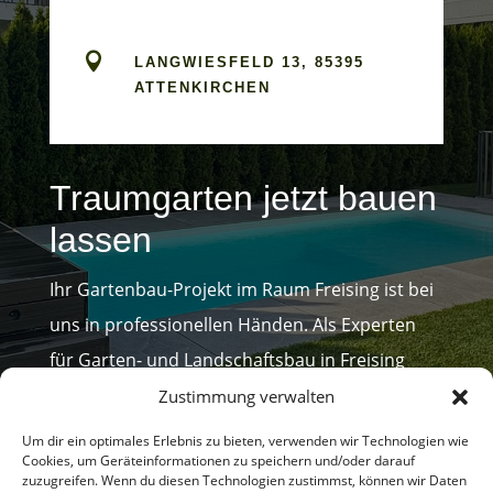

LANGWIESFELD 13, 85395
ATTENKIRCHEN
Traumgarten jetzt bauen
lassen
Ihr Gartenbau-Projekt im Raum Freising ist bei
uns in professionellen Händen. Als Experten
für Garten- und Landschaftsbau in Freising
planen und realisieren wir individuelle
Zustimmung verwalten
Außenanlagen nach Ihren Wünschen.
Um dir ein optimales Erlebnis zu bieten, verwenden wir Technologien wie
Cookies, um Geräteinformationen zu speichern und/oder darauf
Kontaktieren Sie uns telefonisch oder per E-
zuzugreifen. Wenn du diesen Technologien zustimmst, können wir Daten