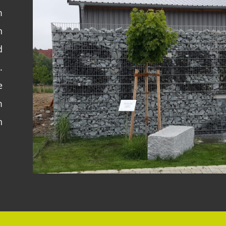
m
n
d
.
e
m
n