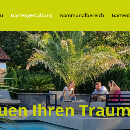
au
Gartengestaltung
Kommunalbereich
Garten
uen Ihren Trau